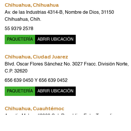
Chihuahua
,
Chihuahua
Av. de las Industrias 4314-B, Nombre de Dios, 31150
Chihuahua, Chih.
55 9379 2578
PAQUETERÍA
ABRIR UBICACIÓN
Chihuahua
,
Ciudad Juarez
Blvd. Oscar Flores Sánchez No. 3027 Fracc. División Norte,
C.P. 32620
656 639 0450 Y 656 639 0452
PAQUETERÍA
ABRIR UBICACIÓN
Chihuahua
,
Cuauhtémoc
Agustin Melgar #2868 Col. Republica Entre Tamaulipas y
Veracruz C.P.: 31590